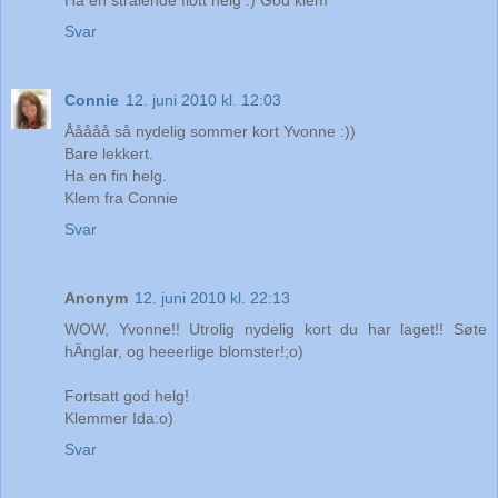
Ha en strålende flott helg :) God klem
Svar
Connie
12. juni 2010 kl. 12:03
Ååååå så nydelig sommer kort Yvonne :))
Bare lekkert.
Ha en fin helg.
Klem fra Connie
Svar
Anonym
12. juni 2010 kl. 22:13
WOW, Yvonne!! Utrolig nydelig kort du har laget!! Søte
hÄnglar, og heeerlige blomster!;o)
Fortsatt god helg!
Klemmer Ida:o)
Svar