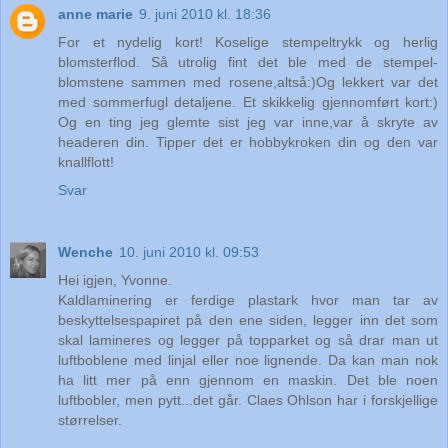
anne marie
9. juni 2010 kl. 18:36
For et nydelig kort! Koselige stempeltrykk og herlig
blomsterflod. Så utrolig fint det ble med de stempel-
blomstene sammen med rosene,altså:)Og lekkert var det
med sommerfugl detaljene. Et skikkelig gjennomført kort:)
Og en ting jeg glemte sist jeg var inne,var å skryte av
headeren din. Tipper det er hobbykroken din og den var
knallflott!
Svar
Wenche
10. juni 2010 kl. 09:53
Hei igjen, Yvonne.
Kaldlaminering er ferdige plastark hvor man tar av
beskyttelsespapiret på den ene siden, legger inn det som
skal lamineres og legger på topparket og så drar man ut
luftboblene med linjal eller noe lignende. Da kan man nok
ha litt mer på enn gjennom en maskin. Det ble noen
luftbobler, men pytt...det går. Claes Ohlson har i forskjellige
størrelser.