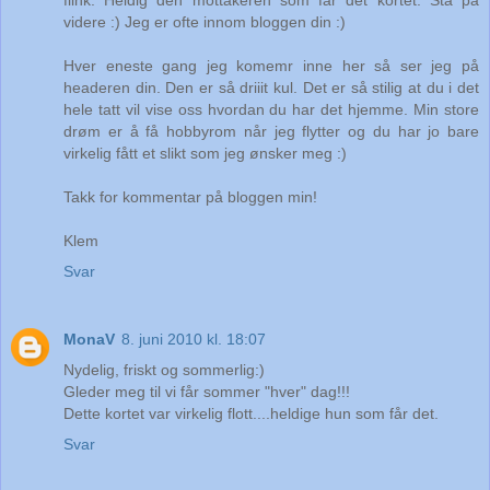
flink. Heldig den mottakeren som får det kortet. Stå på
videre :) Jeg er ofte innom bloggen din :)
Hver eneste gang jeg komemr inne her så ser jeg på
headeren din. Den er så driiit kul. Det er så stilig at du i det
hele tatt vil vise oss hvordan du har det hjemme. Min store
drøm er å få hobbyrom når jeg flytter og du har jo bare
virkelig fått et slikt som jeg ønsker meg :)
Takk for kommentar på bloggen min!
Klem
Svar
MonaV
8. juni 2010 kl. 18:07
Nydelig, friskt og sommerlig:)
Gleder meg til vi får sommer "hver" dag!!!
Dette kortet var virkelig flott....heldige hun som får det.
Svar