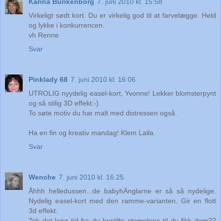
Karina Bunkenborg
7. juni 2010 kl. 15:58
Virkeligt sødt kort. Du er virkelig god til at farvelægge. Held
og lykke i konkurrencen.
vh Renne
Svar
Pinklady 68
7. juni 2010 kl. 16:06
UTROLIG nyydelig easel-kort, Yvonne! Lekker blomsterpynt
og så stilig 3D effekt:-)
To søte motiv du har malt med distressen også.
Ha en fin og kreativ mandag! Klem Laila.
Svar
Wenche
7. juni 2010 kl. 16:25
Åhhh helledussen...de babyhÄnglarne er så så nydelige.
Nydelig easel-kort med den ramme-varianten. Gir en flott
3d effekt.
Tok det lang tid fra du bestilte stemplene til du fikk dem??